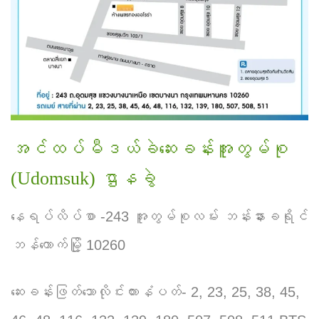
အင်ထပ်မီဒယ်ခဲဆေးခန်းအူတွမ်စု
(Udomsuk) ဌာနခွဲ
နေရပ်လိပ်စာ -243 အူတွမ်စုလမ်း ဘန်းနားခရိုင်
ဘန်ကောက်မြို့ 10260
ဆေးခန်းဖြတ်သောလိုင်းကားနံပတ်- 2, 23, 25, 38, 45,