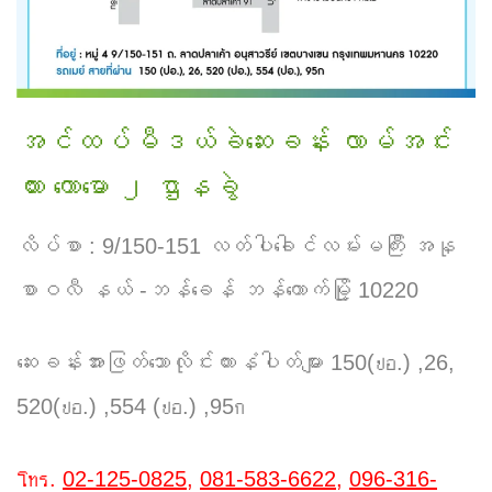
အင်ထပ်မီဒယ်ခဲဆေးခန်း လာမ်အင်း
ထား ကောမော ၂ ဌာနခွဲ
လိပ်စာ : 9/150-151 လတ်ပါခေါင်လမ်းမကြီး အနု
စာဝလီ နယ် -ဘန်ခေန် ဘန်ကောက်မြို့ 10220
ဆေးခန်းအားဖြတ်သောလိုင်းကားနံပါတ်များ 150(ปอ.) ,26,
520(ปอ.) ,554 (ปอ.) ,95ก
โทร.
02-125-0825
,
081-583-6622
,
096-316-