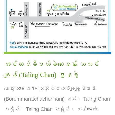
အင်ထပ်မီဒယ်ခဲဆေးခန်း သလင်
ချန် (Taling Chan) ဌာနခွဲ
နေရာ: 39/14-15 ဘိုလိုမ်မလပ်ချချွန်နာနီ
(Borommaratchachonnani) လမ်း၊ Taling Chan
ခရိုင်၊ Taling Chan ခရိုင်၊ ဘန်ကောက်