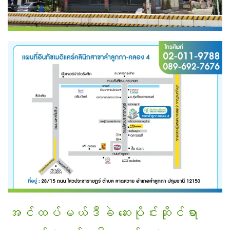
အင်ထပ်မယ်ဒီခဲ ဆေးပိုင်းဆိုင်ရာ