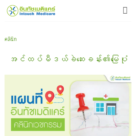
Skip
to
content
คลินิก
အင်ထပ်မီဒယ်ခဲဆေးခန်း၏မြေပုံ