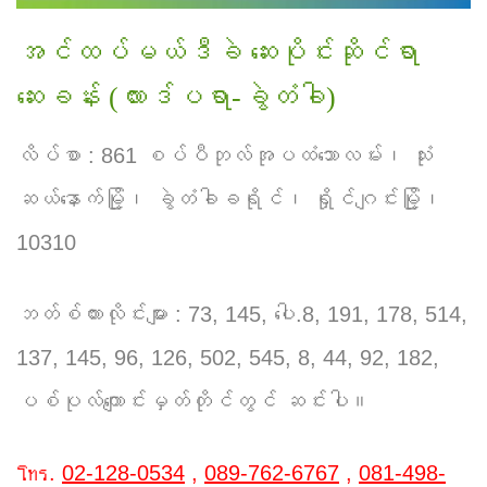
အင်ထပ်မယ်ဒီခဲ ဆေးပိုင်းဆိုင်ရာ
ဆေးခန်း (လားဒ်ပရာ-ခွဲတံခါ)
လိပ်စာ : 861 စပ်ပီဘုလ်အုပထံသောလမ်း၊ သုံး
ဆယ်နောက်မြို့၊ ခွဲတံခါခရိုင်၊ ရှိုင်ဂျင်းမြို့၊
10310
ဘတ်စ်ကားလိုင်းများ : 73, 145, ပေါ.8, 191, 178, 514,
137, 145, 96, 126, 502, 545, 8, 44, 92, 182,
ပစ်ပုလ်ကျောင်းမှတ်တိုင်တွင် ဆင်းပါ။
โทร.
02-128-0534
,
089-762-6767
,
081-498-