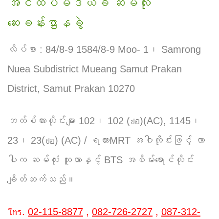
အင်ထပ်မီဒယ်ခဲ ဆမ်လုံး
ဆေးခန်း‌ဌာနခွဲ
လိပ်စာ : 84/8-9 1584/8-9 Moo- 1၊ Samrong
Nuea Subdistrict Mueang Samut Prakan
District, Samut Prakan 10270
ဘတ်စ်ကားလိုင်းများ 102၊ 102 (ปอ)(AC), 1145၊
23၊ 23(ปอ) (AC) / ရထားMRT အဝါလိုင်းဖြင့် လာ
ပါက ဆမ်လုံး ဘူတာနှင့် BTS အစိမ်းရောင်လိုင်း
ချိတ်ဆက်သည်။
โทร.
02-115-8877
,
082-726-2727
,
087-312-