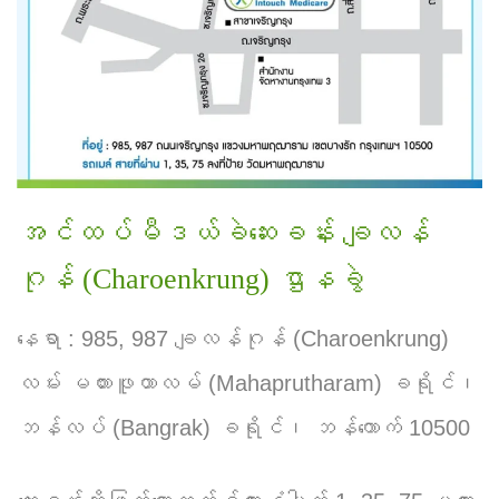
အင်ထပ်မီဒယ်ခဲဆေးခန်း ချလန်
ဂုန် (Charoenkrung) ဌာနခွဲ
နေရာ : 985, 987 ချလန်ဂုန် (Charoenkrung)
လမ်း မဟားဖူထာလမ် (Mahaprutharam) ခရိုင်၊
ဘန်လပ် (Bangrak) ခရိုင်၊ ဘန်ကောက် 10500