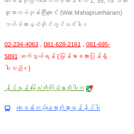
ဆေးခန်းကိုဖြတ်သောဘတ်စ်ကားနံပါတ် 1, 35, 75 မဟား
ဖူထာလမ်ဘုန်းကြီးကျောင်း (Wat Mahapruetharam)
ဘတ်စ်ကားမှတ်တိုင်တွင်ဆင်းပါ။
02-234-4063
,
081-628-2161
,
081-695-
5891
ဆက်သွယ်ရန် (မြန်မာစကားပြန်ရှိ
ပါသည်။)
နှိပ်ရန် မြေပုံကိုကြည့်ရှုလိုပါက
ဆေးခန်းတည်နေရာကိုသွားရန်နှိပ်ပါ