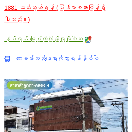
1881 ဆက်သွယ်ရန် (မြန်မာစကားပြန်ရှိ
ပါသည်။)
နှိပ်ရန် မြေပုံကိုကြည့်ရှုလိုပါက
ဆေးခန်းတည်နေရာကိုသွားရန်နှိပ်ပါ