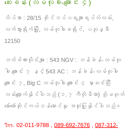
ဆေးခန်း (လမ်လုခါ-ချောင်း ၄)
လိပ်စာ : 28/15 စိုင်ဝပ်ပရချာရပ်လ်လမ်း,
လက်သွားရိုက်မြို့, လမ်လုခါခရိုင်, ပသုန္ဓီ
12150
ဘတ်စ်ကားလိုင်းများ : 543 NGV : ဘန်ခဲန်-လမ်လု
ခါ ချောင်း ၇ နှင့် 543 AC : ဘန်ခဲန်-လမ်လုခါ
ချောင်း ၇, Big C လမ်လုခါ ချောင်း ၄ မှာဆင်းပြီး
လမ်းလျှောက်နိုင်ပါသည် (၁.၇ ကီလိုမီတာ) သို့မဟုတ်
မော်တော်ဆိုင်ကယ်ဝန်ဆောင်မှု အသုံးပြုနိုင်ပါသည်။
โทร.
02-011-9788
,
089-692-7676
,
087-312-