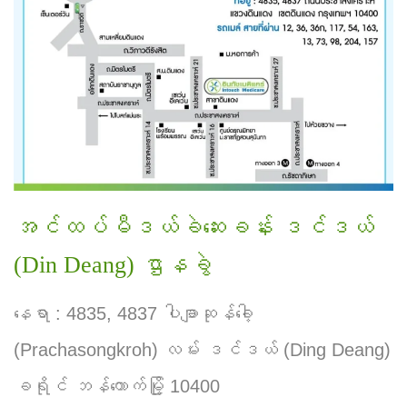
အင်ထပ်မီဒယ်ခဲဆေးခန်း ဒင်ဒယ်
(Din Deang) ဌာနခွဲ
နေရာ : 4835, 4837 ပါချာဆုန်ခေါ့
(Prachasongkroh) လမ်း ဒင်ဒယ် (Ding Deang)
ခရိုင် ဘန်ကောက်မြို့ 10400