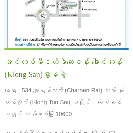
အင်ထပ်မီဒယ်ခဲဆေးခန်း ခေါင်ဆန်
(Klong San)ဌာနခွဲ
နေရာ : 534 ချရွန်လတ် (Charoen Rat) လမ်း ခုံ
တန်စိုင်း (Klong Ton Sai) ခရိုင်၊ ခေါင်ဆန်
ခရိုင် ဘန်ကောက်မြို့ 10600