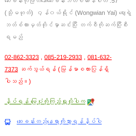
ဆေးခန်းကိုဖြတ်သောဆေးခန်းဘတ်စ်ကားနံပါတ် :57
(သို့မဟုတ်) ၀ှန်‌‌‌‌‌‌‌‌‌၀ယ်‌ရိုင် (Wongwian Yai) ဈေးရဲ့
ဘတ်စ်ကားမှတ်တိုင်မှာဆင်းပြီး တက်စီကိုဆက်ပြီးစီး
ရမည်
02-862-3323
,
085-219-2933
,
081-632-
7373
ဆက်သွယ်ရန် (မြန်မာစကားပြန်ရှိ
ပါသည်။)
နှိပ်ရန် မြေပုံကိုကြည့်ရှုလိုပါက
ဆေးခန်းတည်နေရာကိုသွားရန်နှိပ်ပါ