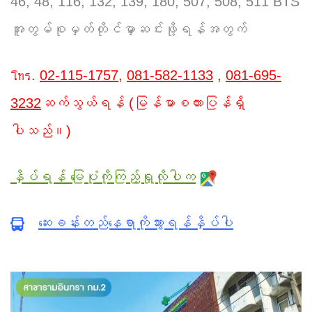
46, 48, 116, 132, 139, 180, 507, 508, 511 BTS
အူတွမ်စုမှတ်တိုင်မှာဆင်းဖို့ရန်အတွက်
โทร.
02-115-1757
,
081-582-1133
,
081-695-
3232
ဆက်သွယ်ရန် (မြန်မာစကားပြန်ရှိ
ပါသည်။)
နှိပ်ရန် မြေပုံကိုကြည့်ရှုလိုပါက
ဆေးခန်းတည်နေရာကိုသွားရန်နှိပ်ပါ