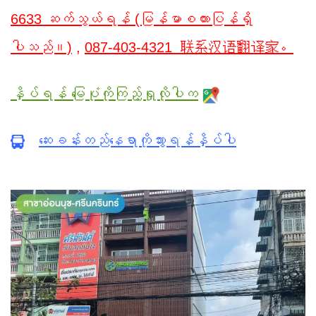
6633 ဆက်သွယ်ရန် (မြန်မာစကားပြန်ရှိ
ပါသည်။)
,
087-403-4321 联系汉语翻译家。
နှိပ်ရန် မြေပုံကိုကြည့်ရှုလိုပါက
ဆေးခန်းတည်နေရာကိုသွားရန်နှိပ်ပါ