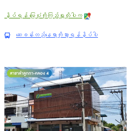
နှိပ်ရန် မြေပုံကိုကြည့်ရှုလိုပါက
ဆေးခန်းတည်နေရာကိုသွားရန်နှိပ်ပါ