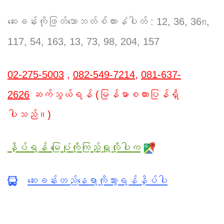
ဆေးခန်းကိုဖြတ်သောဘတ်စ်ကားနံပါတ် : 12, 36, 36ก,
117, 54, 163, 13, 73, 98, 204, 157
02-275-5003
,
082-549-7214
,
081-637-
2626
ဆက်သွယ်ရန် (မြန်မာစကားပြန်ရှိ
ပါသည်။)
နှိပ်ရန် မြေပုံကိုကြည့်ရှုလိုပါက
ဆေးခန်းတည်နေရာကိုသွားရန်နှိပ်ပါ