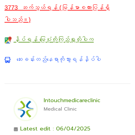
3773 ဆက်သွယ်ရန် (မြန်မာစကားပြန်ရှိ
ပါသည်။)
နှိပ်ရန် မြေပုံကိုကြည့်ရှုလိုပါက
ဆေးခန်းတည်နေရာကိုသွားရန်နှိပ်ပါ
Intouchmedicareclinic
Medical Clinic
Latest edit : 06/04/2025