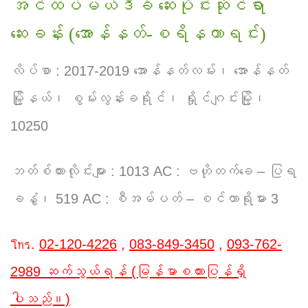
အင်ထပ်မယ်ဒီခဲ ဆေးပိုင်းဆိုင်ရာ
ဆေးခန်း (အောန်နတ်-စရိနကာရင်း)
လိပ်စာ : 2017-2019 အောန်နတ်လမ်း၊ အောန်နတ်
မြို့နယ်၊ စွမ်းလွန်းခရိုင်၊ ရှိုင်ဂျင်းမြို့၊
10250
ဘတ်စ်ကားလိုင်းများ : 1013 AC : ဗဟိုတက်ခေ – ပြရ
ခနွံ၊ 519 AC : စီအမ်ပတ် – စင်တာရိုမား 3
โทร.
02-120-4226
,
083-849-3450
,
093-762-
2989 ဆက်သွယ်ရန် (မြန်မာစကားပြန်ရှိ
ပါသည်။)