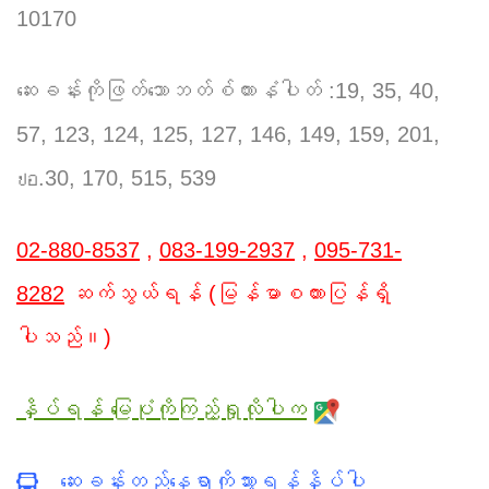
10170
ဆေးခန်းကိုဖြတ်သောဘတ်စ်ကားနံပါတ် :19, 35, 40,
57, 123, 124, 125, 127, 146, 149, 159, 201,
ปอ.30, 170, 515, 539
02-880-8537
,
083-199-2937
,
095-731-
8282
ဆက်သွယ်ရန် (မြန်မာစကားပြန်ရှိ
ပါသည်။)
နှိပ်ရန် မြေပုံကိုကြည့်ရှုလိုပါက
ဆေးခန်းတည်နေရာကိုသွားရန်နှိပ်ပါ