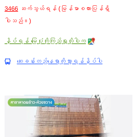
3466
ဆက်သွယ်ရန် (မြန်မာစကားပြန်ရှိ
ပါသည်။)
နှိပ်ရန် မြေပုံကိုကြည့်ရှုလိုပါက
ဆေးခန်းတည်နေရာကိုသွားရန်နှိပ်ပါ