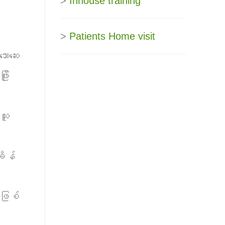
>
Inhouse training
>
Patients Home visit
ောဆေး
ိုး
သူ
ျိန်
ဖြစ်