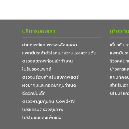
บริการของเรา
เกี่ยวกั
ฝากครรภ์และตรวจหลังคลอด
เกี่ยวกับเร
แพทย์ประจำตัวโรคเบาหวานและความดัน
แพทย์ประ
ตรวจสุขภาพก่อนเข้าทำงาน
รีวิวคลิน
ใบรับรองแพทย์
ข่าวสารแ
ตรวจนรีเวชสำหรับสุขภาพสตรี
แผนที่คลิน
ฝังยาคุมและถอดยาคุมกำเนิด
สำหรับเจ้า
ฉีดวัคซีนเด็ก
นโยบายคว
ตรวจหาภูมิคุ้มกัน Covid-19
โปรแกรมตรวจสุขภาพ
โปรโมชั่นและแพ็คเกจ