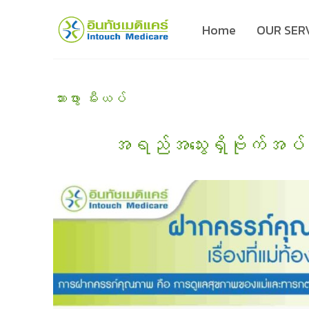
Skip
Home
OUR SER
to
content
သားဖွား မီးယပ်
အရည်အသွေးရှိဗိုက်အပ်ခြင