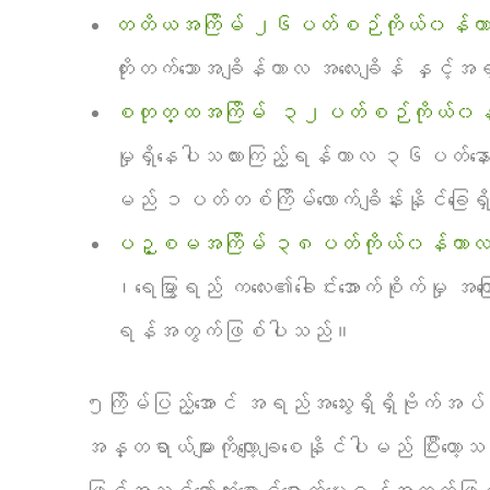
တတိယအကြိမ် ၂၆ပတ်စဉ်ကိုယ်၀န်က
တိုးတက်သောအချိန်ကာလ အလေးချိန် နှင့်အ
စတုတ္ထအကြိမ် ၃၂ပတ်စဉ်ကိုယ်၀န်
မှုရှိနေပါသလားကြည့်ရန်ကာလ ၃၆ပတ်နောက
မည် ၁ပတ်တစ်ကြိမ်လောက်ချိန်းနိုင်ခြေ
ပဉ္စမအကြိမ် ၃၈ပတ်ကိုယ်၀န်ကာလ
၊ရေမြွာရည် ကလေး၏ခေါင်းအောက်စိုက်မှု အကြောင်း
ရန်အတွက်ဖြစ်ပါသည်။
၅ကြိမ်ပြည့်အောင် အရည်အသွေးရှိရှိဗိုက်အပ်ခြ
အန္တရာယ်များကိုလျော့ချစေနိုင်ပါမည် ပြီးတော့သန