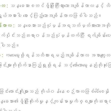
ာလ :
သန္ဓေသားစတင်ဖွိ့ဖြိုးကြီးထွားသောအချိန်ကာလနှင့် လိင်ဖ
ရွယ်အစားပါ စောင့်ကြည့်သောအချိန်ကာလဖြစ်ပါသည်။
ကာလ :
သန္ဓေသားသည်ပုံမှန်အရသတ်မှတ်ထားသောအတိုင်းဖွ
်ပိုင်းသည်ဆရာ၀န်သည်ပုံမှန်ထက်ပြီး ရက်ချိန်းပေး
ရှိပါသည်။
 :
ကလေးမွေးဖို့ရန်သတိထားရမည့်အချိန်ကာလ အစာကျွေးလမ်း
များကိုလိုက်နာကြည့်ရှုဖို့ရန် သင့်တော်သောမွေးနည်းကိုဆုံးဖ
င်းကောင်းကျိုးများသည် ကိုယ်၀န်နေစဉ်ကာလဖြစ်ပေါ်စေနိ
္ဓေသား၏ဖွိ့ဖြိုးတိုးက်မှုနှင့်ကျန်းမာမှုကိစ္စများကိုဆရာ