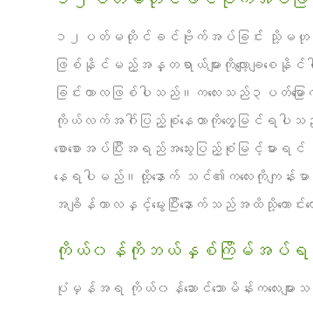
၁၂ပတ်မတိုင်ခင်ဗိုက်အပ်ခြင်း သို့မဟု
ဖြစ်နိုင်မည့်အန္တရာယ်များကိုလျော့ချစေနို
ခြင်းကာလဖြစ်ပါသည်။ကလေးသည်၃ပတ်မြောက်စတင်
ကိုယ်လက်အဂ်ါပြည့်စုံနေတာကိုတွေ့မြင်ရပါ
စောစောအပ်ပြီးအရည်အသွေးပြည့်စုံမြင့်မားရင်
နေရပါမည်။ထို့နောက် သင်၏ကလေးကိုကျန်းမာ
အချိန်ကာလနှင့်မွေးပြီးနောက်သည်အထိသို့ကောင်း
ကိုယ်၀န်ကိုဘယ်နှစ်ကြိမ်အပ်
ပုံမှန်အရ ကိုယ်၀န်ဆောင်သောမိန်းကလေးမျ