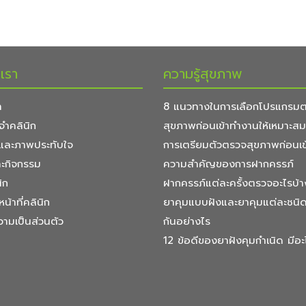
บเรา
ความรู้สุขภาพ
า
8 แนวทางในการเลือกโปรแกรม
จำคลินิก
สุขภาพก่อนเข้าทำงานให้เหมาะส
ิกและภาพประทับใจ
การเตรียมตัวตรวจสุขภาพก่อนเ
ละกิจกรรม
ความสำคัญของการฝากครรภ์
ิก
ฝากครรภ์แต่ละครั้งตรวจอะไรบ้า
หน้าที่คลินิก
ยาคุมแบบฝังและยาคุมแต่ละชนิ
ามเป็นส่วนตัว
กันอย่างไร
12 ข้อดีของยาฝังคุมกำเนิด มีอะ