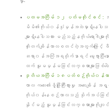
မှာ-
ပထမအကြိမ် ၁၂ ပတ်မတိုင်ခင် :
အလ
မိမိ၏ကိုယ်၀န်ပုံမှန်အထဲမှာရှိနေပါသလား
များရှိနေပါသလား မည်သည့်နကိုယ်ရောဂါမျာ
တိုးတက်ချိန်ကာလစတင်တဲ့အတွက်ကြောင့် ဗီတ
ဆရာ၀န်အကြံအရလိုက်နာရင် မွေးဖွားပြီးန
ထက် မူမမှန်မခြင်းလက္ခဏာများဖြစ်ပေါ
ဒုတိယအကြိမ် ၁၈ပတ်စဉ်ကိုယ်၀န်ကာ
ကာလ ကလေး၏ဖွိ့ဖြိုးကြီးထွားမှု အလေးချိန
ကိုယ်၀န်နေစဉ်ကာလသည် ဗိုက်အပ်ခြင်း
နိုင်မည့် မူမှန်ခြင်းလက္ခဏာများကိုလျ