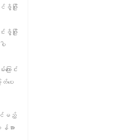
ွိ့ဖြိုး
ိ့ဖြိုး
ပါ
ကြောင်း
ြတ်ပေး
ုင်မည့်
၀န်အား