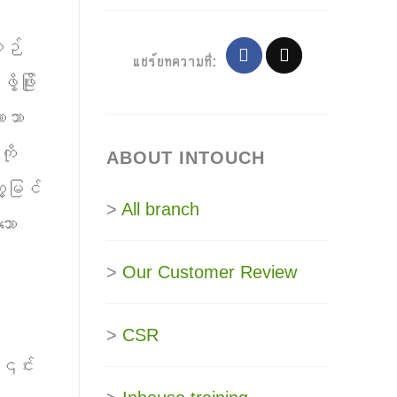
စဉ်
แชร์บทความที่:
ဖြိုး
ာသာ
ို
ABOUT INTOUCH
ေ့မြင်
>
All branch
ော
>
Our Customer Review
>
CSR
၎င်း