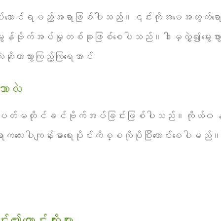
်လုပ်ဆောင်ရမည့်အရာဖြစ်ပါသည်။၎င်းကိုအမေအတွက်ရေ
်မွန်ဗိုက်အပ်မှုတစ်ခုဖြစ်စေပါသည်။ဒါမှလွှဲ၍မွေးဖွားပ
ဲဆိုတာသွားကြည့်ကြရေအာင်
ဘာလဲ
၁၂ပတ်မတိုင်ခင်ဗိုက်အပ်ခြင်းဖြစ်ပါသည်။ကိုယ်၀န
ေးပါကျန်းမာရေးပိုင်းကိစ္စကိုပိုပြီးကောင်းစေပါမည်
ာင်းကျိုးများ