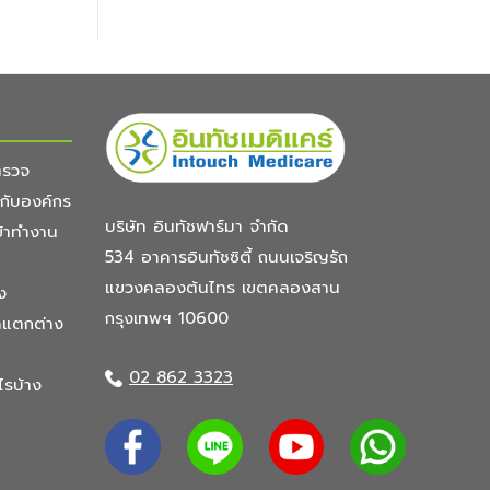
ตรวจ
มกับองค์กร
บริษัท อินทัชฟาร์มา จำกัด
ข้าทำงาน
534 อาคารอินทัชซิตี้
ถนนเจริญรัถ
แขวงคลองต้นไทร
เขตคลองสาน
ง
กรุงเทพฯ 10600
ดแตกต่าง
02 862 3323
ไรบ้าง