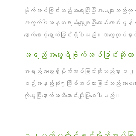
ဗိုက်အပ်ခြင်းသည်အရေးကြီးပြီးအမေများသည
အတွက်ပါအန္တရာယ်လျော့ချပြီးကောင်းကောင်းမွန
နောက်စောင့်ရှောက်ခြင်းရှိပါသည်။ဘာတွေလုပ်မှာလ
အရည်အသွေးရှိဗိုက်အပ်ခြင်းဆိုတာ
အရည်အသွေးရှိဗိုက်အပ်ခြင်းဆိုသည်မှာ 
စဉ်အနည်းဆုံး၅ကြိမ်အပ်ထားခြင်းသည်အမေရောကလ
ကိုမွေးပြီးနောက်အထိကောင်းကျိုးပြုစေပါမည်။
၁၂ပတ်မတိုင်ခင်ဗိုက်အပ်ခြင်း၏ကေ