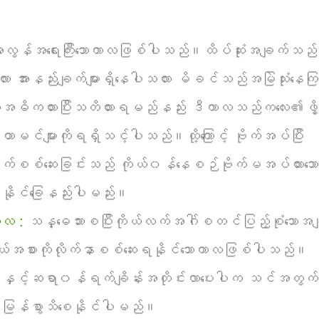
ွန်အရေးကြီးသောကာလဖြစ်ပါသည်။ထိပ်ဆုံးအချက်သည်
 အားနည်းချက်များရှိနေပါသလား မိခင်သည်အမြဲသုံးနေကြသ
းကိုအဓိကထားပြီးသတိထားရမည်နည်း ဒီကာလသည်ကလေး၏ဖွိ့ဖြ
ာမင်များကိုရရှိသင့်ပါသည်။ထို့ကြောင့် ဗိုက်အပ်ပြီး
ောက်စစ်ဆေးခြင်းသည် ကိုယ်၀န်နေစဉ်ဗိုက်မအပ်ထားသော
နိုင်ခြေနည်းပါမည်း။
လ :
သန္ဓေသားစပြီးကိုယ်လက်အဂ်ါစတင်ပြည့်စုံသောအခ
် အရွယ်အစားကိုလိုက်နာစစ်ဆေးရနိုင်သောကာလဖြစ်ပါသည်။
နှင့်ဆရာ၀န်ရက်ချိန်းအတိုင်းလာပေးပါက သင်အတွက်
င်မြန်စွာသိစေနိုင်ပါမည်။