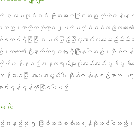
တ် ၃လမတိုင်ခင် ဗိုက်အပ်ခြင်းသည် ကိုယ်၀န်နေ
င်ပါသည်။ဘာလို့လဲဆိုတော့၁၂ပတ်မတိုင်ခင်သည်ကလေး၏ဖွိ့
ဖွိ့ဖြိုးပြီး ၈ပတ်ပြည့်ပြီးတဲ့နောက်ကလေးသည်သိသိသ
သည်။ကလေး၏ဉီးနောက်လဲ၅၀%ဖွိ့ဖြိုးနေပါသည်။ကိုယ်၀န်က
 ကိုယ်၀န်နေစဉ်အန္တရာယ်များကိုကောင်းကောင်းမွန်မွန်တွ
သန်မာစေပြီး အမေအတွက်ပါ ကိုယ်၀န်နေစဉ်ကာလ၊မွေးသ
ကောင်းမွန်မွန်လုံခြုံစေပါမည်။
ရမလဲ
ားသည်အနည်းဆုံး ၅ ကြိမ်အထိစစ်ဆေးရန်လိုအပ်ပါသည်။