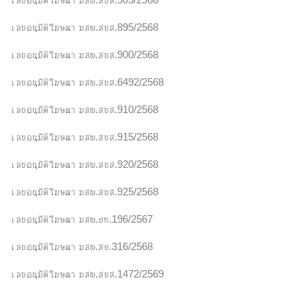
เลขอนุมัติโฆษณา ฆสพ.สบส.895/2568
เลขอนุมัติโฆษณา ฆสพ.สบส.900/2568
เลขอนุมัติโฆษณา ฆสพ.สบส.6492/2568
เลขอนุมัติโฆษณา ฆสพ.สบส.910/2568
เลขอนุมัติโฆษณา ฆสพ.สบส.915/2568
เลขอนุมัติโฆษณา ฆสพ.สบส.920/2568
เลขอนุมัติโฆษณา ฆสพ.สบส.925/2568
เลขอนุมัติโฆษณา ฆสพ.ปท.196/2567
เลขอนุมัติโฆษณา ฆสพ.สป.316/2568
เลขอนุมัติโฆษณา ฆสพ.สบส.1472/2569