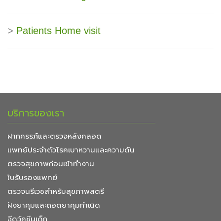
>
Patients Home visit
บริการของเรา
ฝากครรภ์และตรวจหลังคลอด
แพทย์ประจำตัวโรคเบาหวานและความดัน
ตรวจสุขภาพก่อนเข้าทำงาน
ใบรับรองแพทย์
ตรวจนรีเวชสำหรับสุขภาพสตรี
ฝังยาคุมและถอดยาคุมกำเนิด
ฉีดวัคซีนเด็ก