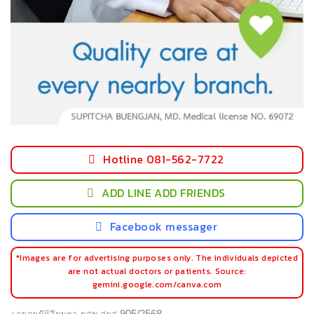
Hotline 081-562-7722
ADD LINE ADD FRIENDS
Facebook messager
*Images are for advertising purposes only. The individuals depicted
are not actual doctors or patients. Source:
gemini.google.com/canva.com
เลขอนุมัติโฆษณา ฆสพ.สบส.905/2568