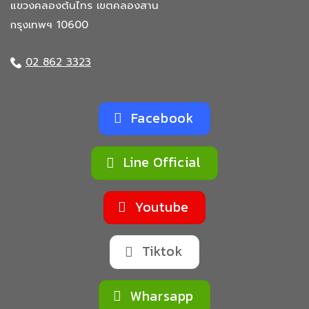
แขวงคลองต้นไทร
เขตคลองสาน
กรุงเทพฯ 10600
02 862 3323
Facebook
Line Official
Youtube
Tiktok
Wharsapp