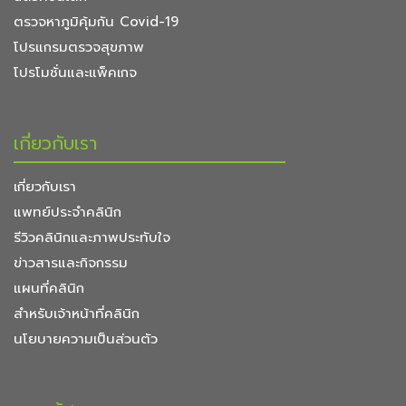
ตรวจหาภูมิคุ้มกัน Covid-19
โปรแกรมตรวจสุขภาพ
โปรโมชั่นและแพ็คเกจ
เกี่ยวกับเรา
เกี่ยวกับเรา
แพทย์ประจำคลินิก
รีวิวคลินิกและภาพประทับใจ
ข่าวสารและกิจกรรม
แผนที่คลินิก
สำหรับเจ้าหน้าที่คลินิก
นโยบายความเป็นส่วนตัว