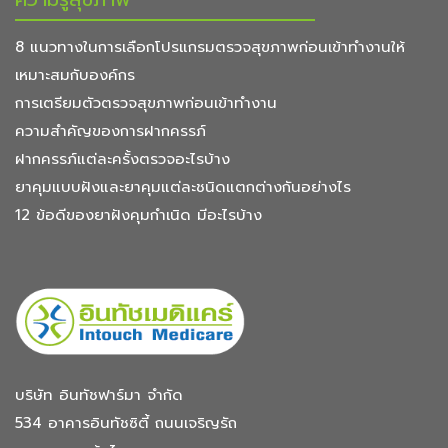
8 แนวทางในการเลือกโปรแกรมตรวจสุขภาพก่อนเข้าทำงานให้
เหมาะสมกับองค์กร
การเตรียมตัวตรวจสุขภาพก่อนเข้าทำงาน
ความสำคัญของการฝากครรภ์
ฝากครรภ์แต่ละครั้งตรวจอะไรบ้าง
ยาคุมแบบฝังและยาคุมแต่ละชนิดแตกต่างกันอย่างไร
12 ข้อดีของยาฝังคุมกำเนิด มีอะไรบ้าง
บริษัท อินทัชฟาร์มา จำกัด
534 อาคารอินทัชซิตี้
ถนนเจริญรัถ