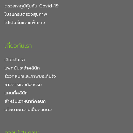
ตรวจหาภูมิคุ้มกัน Covid-19
โปรแกรมตรวจสุขภาพ
โปรโมชั่นและแพ็คเกจ
เกี่ยวกับเรา
เกี่ยวกับเรา
แพทย์ประจำคลินิก
รีวิวคลินิกและภาพประทับใจ
ข่าวสารและกิจกรรม
แผนที่คลินิก
สำหรับเจ้าหน้าที่คลินิก
นโยบายความเป็นส่วนตัว
ความรู้สุขภาพ