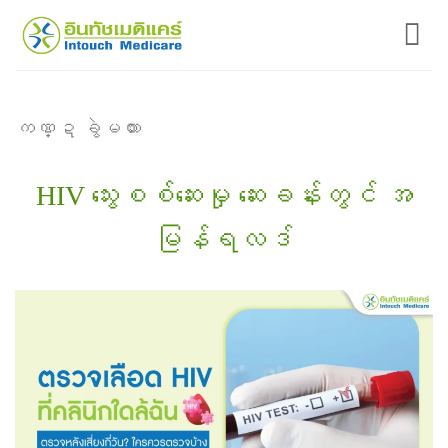
Skip
to
content
ကဏ္ဍ ခွဲမထား
HIV သွေးစစ်ဆေးမှု ဆေးခန်းတွင် အ
မြန်ရလဒ်