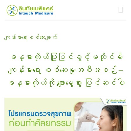
Skip
to
content
ကျန်းမာရေးစစ်ဆေးချက်
ခန္ဓာကိုယ်ပြုပြင်ခွင့်မတိုင်မီ
ကျန်းမာရေး စစ်ဆေးမှုအစီအစဉ် –
ခန္ဓာကိုယ်ကို ချောမွေ့စွာ ပြင်ဆင်ပါ