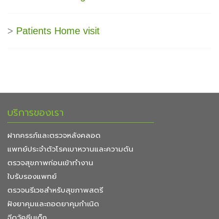
>
Patients Home visit
บริการของเรา
ฝากครรภ์และตรวจหลังคลอด
แพทย์ประจำตัวโรคเบาหวานและความดัน
ตรวจสุขภาพก่อนเข้าทำงาน
ใบรับรองแพทย์
ตรวจนรีเวชสำหรับสุขภาพสตรี
ฝังยาคุมและถอดยาคุมกำเนิด
ฉีดวัคซีนเด็ก