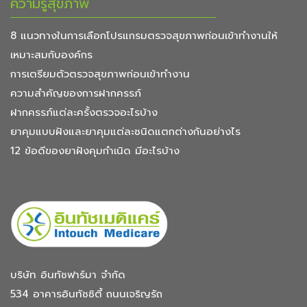
ความรู้สุขภาพ
8 แนวทางในการเลือกโปรแกรมตรวจสุขภาพก่อนเข้าทำงานให้
เหมาะสมกับองค์กร
การเตรียมตัวตรวจสุขภาพก่อนเข้าทำงาน
ความสำคัญของการฝากครรภ์
ฝากครรภ์แต่ละครั้งตรวจอะไรบ้าง
ยาคุมแบบฝังและยาคุมแต่ละชนิดแตกต่างกันอย่างไร
12 ข้อดีของยาฝังคุมกำเนิด มีอะไรบ้าง
บริษัท อินทัชฟาร์มา จำกัด
534 อาคารอินทัชซิตี้
ถนนเจริญรัถ