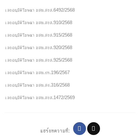
เลขอนุมัติโฆษณา ฆสพ.สบส.6492/2568
เลขอนุมัติโฆษณา ฆสพ.สบส.910/2568
เลขอนุมัติโฆษณา ฆสพ.สบส.915/2568
เลขอนุมัติโฆษณา ฆสพ.สบส.920/2568
เลขอนุมัติโฆษณา ฆสพ.สบส.925/2568
เลขอนุมัติโฆษณา ฆสพ.ปท.196/2567
เลขอนุมัติโฆษณา ฆสพ.สป.316/2568
เลขอนุมัติโฆษณา ฆสพ.สบส.1472/2569
แชร์บทความที่: