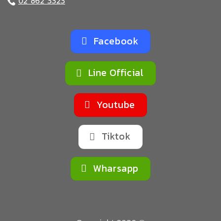
02 862 3323
Facebook
Line Official
Youtube
Tiktok
Wharsapp