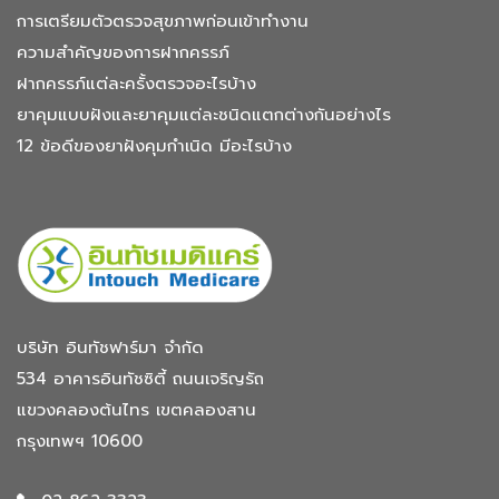
การเตรียมตัวตรวจสุขภาพก่อนเข้าทำงาน
ความสำคัญของการฝากครรภ์
ฝากครรภ์แต่ละครั้งตรวจอะไรบ้าง
ยาคุมแบบฝังและยาคุมแต่ละชนิดแตกต่างกันอย่างไร
12 ข้อดีของยาฝังคุมกำเนิด มีอะไรบ้าง
บริษัท อินทัชฟาร์มา จำกัด
534 อาคารอินทัชซิตี้
ถนนเจริญรัถ
แขวงคลองต้นไทร
เขตคลองสาน
กรุงเทพฯ 10600