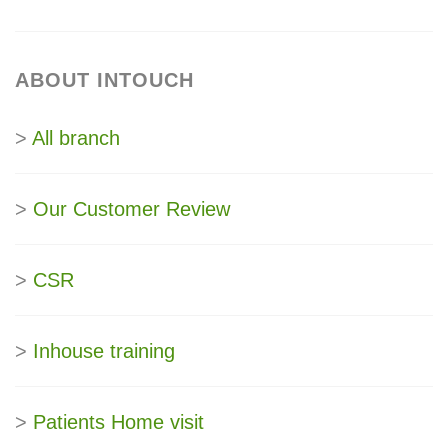
ABOUT INTOUCH
>
All branch
>
Our Customer Review
>
CSR
>
Inhouse training
>
Patients Home visit