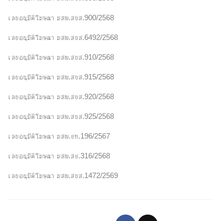
เลขอนุมัติโฆษณา ฆสพ.สบส.900/2568
เลขอนุมัติโฆษณา ฆสพ.สบส.6492/2568
เลขอนุมัติโฆษณา ฆสพ.สบส.910/2568
เลขอนุมัติโฆษณา ฆสพ.สบส.915/2568
เลขอนุมัติโฆษณา ฆสพ.สบส.920/2568
เลขอนุมัติโฆษณา ฆสพ.สบส.925/2568
เลขอนุมัติโฆษณา ฆสพ.ปท.196/2567
เลขอนุมัติโฆษณา ฆสพ.สป.316/2568
เลขอนุมัติโฆษณา ฆสพ.สบส.1472/2569