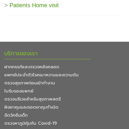
>
Patients Home visit
บริการของเรา
ฝากครรภ์และตรวจหลังคลอด
แพทย์ประจำตัวโรคเบาหวานและความดัน
ตรวจสุขภาพก่อนเข้าทำงาน
ใบรับรองแพทย์
ตรวจนรีเวชสำหรับสุขภาพสตรี
ฝังยาคุมและถอดยาคุมกำเนิด
ฉีดวัคซีนเด็ก
ตรวจหาภูมิคุ้มกัน Covid-19