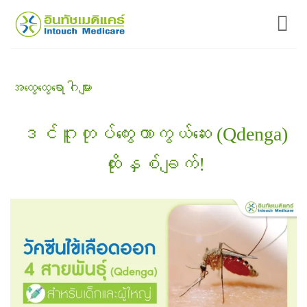
Skip
to
content
အထွေထွေရောဂါများ
ဒင်ဂူးတုပ်ကွေးကာကွယ်ဆေး (Qdenga)
ထိုးနှစ်ချက်!