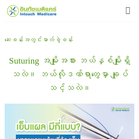
Skip
to
content
ဆေးခန်းအတွင်းဓာတ်ခွဲခန်း
Suturing အမျိုးအစား ဘယ်နှစ်မျိုးရှိ
သလဲ။ ဘယ်လိုဒဏ်ရာတွေမှာ ချုပ်
သင့်သလဲ။