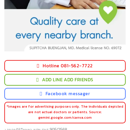
Hotline 081-562-7722
ADD LINE ADD FRIENDS
Facebook messager
*Images are for advertising purposes only. The individuals depicted
are not actual doctors or patients. Source:
gemini.google.com/canva.com
เลขอนุมัติโฆษณา ฆสพ.สบส.905/2568