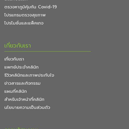
ตรวจหาภูมิคุ้มกัน Covid-19
โปรแกรมตรวจสุขภาพ
โปรโมชั่นและแพ็คเกจ
เกี่ยวกับเรา
เกี่ยวกับเรา
แพทย์ประจำคลินิก
รีวิวคลินิกและภาพประทับใจ
ข่าวสารและกิจกรรม
แผนที่คลินิก
สำหรับเจ้าหน้าที่คลินิก
นโยบายความเป็นส่วนตัว