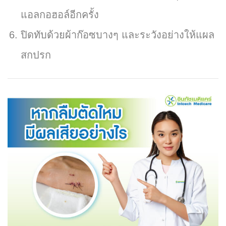
แอลกอฮอล์อีกครั้ง
ปิดทับด้วยผ้าก๊อซบางๆ และระวังอย่างให้แผล
สกปรก