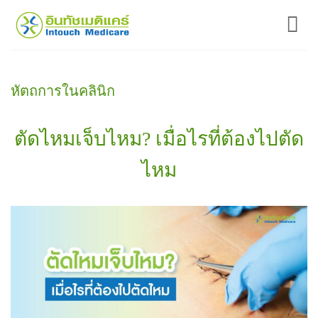
ข้าม
ไป
ยัง
เนื้อหา
หัตถการในคลินิก
ตัดไหมเจ็บไหม? เมื่อไรที่ต้องไปตัด
ไหม